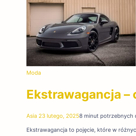
Moda
Ekstrawagancja – 
Asia
23 lutego, 2025
8 minut potrzebnych 
Ekstrawagancja to pojęcie, które w różny