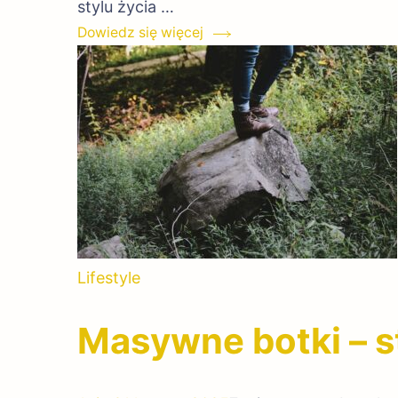
stylu życia …
Dowiedz się więcej
Lifestyle
Masywne botki – s