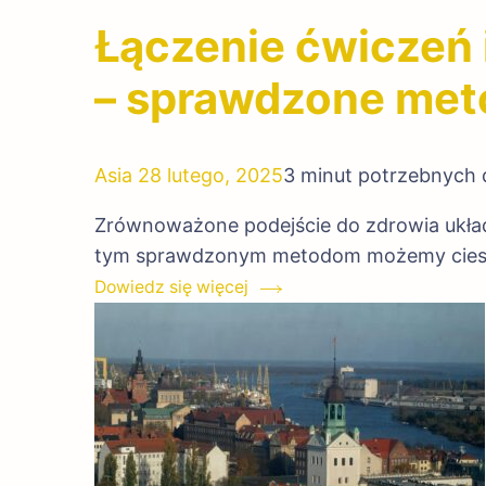
Łączenie ćwiczeń 
– sprawdzone met
Asia
28 lutego, 2025
3 minut potrzebnych 
Zrównoważone podejście do zdrowia układ
tym sprawdzonym metodom możemy ciesz
Dowiedz się więcej