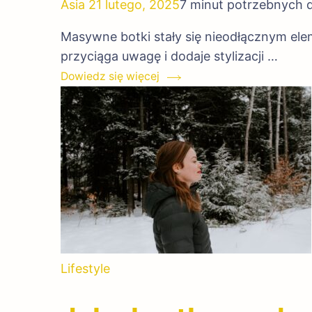
Asia
21 lutego, 2025
7 minut potrzebnych 
Masywne botki stały się nieodłącznym el
przyciąga uwagę i dodaje stylizacji …
Dowiedz się więcej
Lifestyle