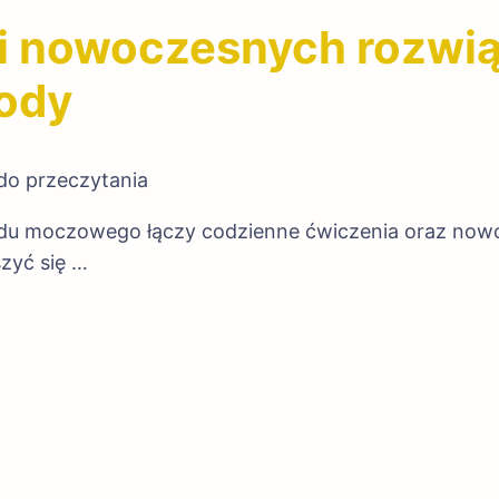
i nowoczesnych rozwią
ody
do przeczytania
u moczowego łączy codzienne ćwiczenia oraz nowoc
yć się …