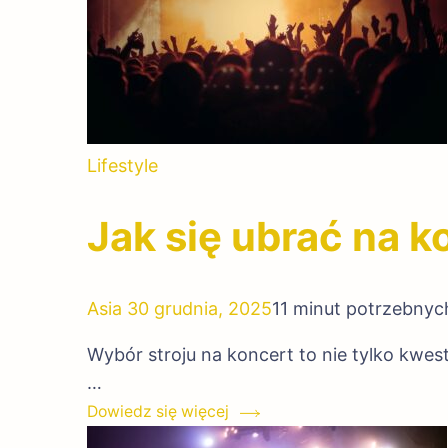
Lifestyle
Jak się ubrać na k
Asia
30 grudnia, 2025
11 minut potrzebnyc
Wybór stroju na koncert to nie tylko kwes
…
Dowiedz się więcej