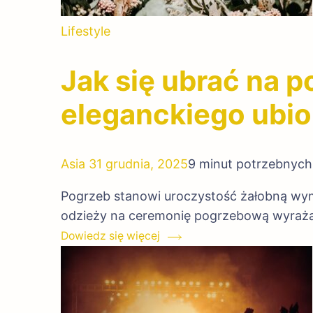
Lifestyle
Jak się ubrać na 
eleganckiego ubio
Asia
31 grudnia, 2025
9 minut potrzebnych
Pogrzeb stanowi uroczystość żałobną wy
odzieży na ceremonię pogrzebową wyraż
Dowiedz się więcej