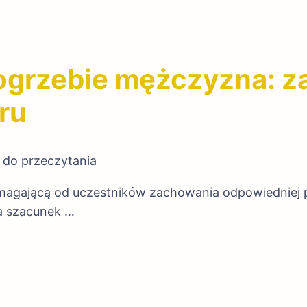
pogrzebie mężczyzna: z
ru
 do przeczytania
magającą od uczestników zachowania odpowiedniej p
a szacunek …