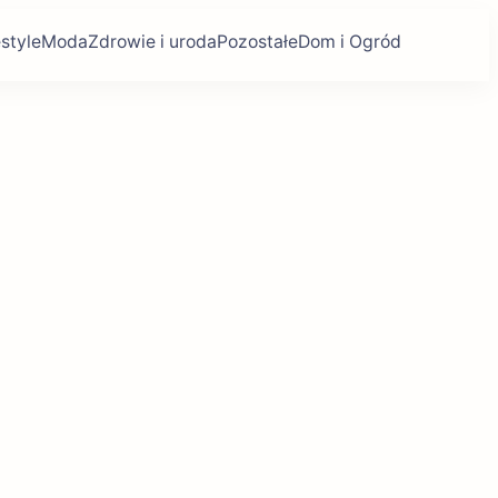
estyle
Moda
Zdrowie i uroda
Pozostałe
Dom i Ogród