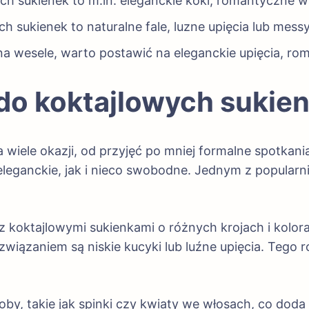
ch sukienek to m.in. eleganckie koki, romantyczne 
h sukienek to naturalne fale, luzne upięcia lub mess
 na wesele, warto postawić na eleganckie upięcia, ro
 do koktajlowych sukie
 wiele okazji, od przyjęć po mniej formalne spotkan
leganckie, jak i nieco swobodne. Jednym z popularni
 koktajlowymi sukienkami o różnych krojach i kolorac
wiązaniem są niskie kucyki lub luźne upięcia. Tego ro
oby, takie jak spinki czy kwiaty we włosach, co dod