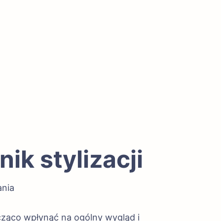
ik stylizacji
ania
acząco wpłynąć na ogólny wygląd i