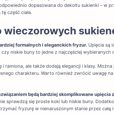
a odpowiednio dopasowana do dekoltu sukienki – w p
 tę część ciała.
o wieczorowych sukien
dziej formalnych i eleganckich fryzur.
Upięcia są 
 czy niskie buny to jedne z najczęściej wybieranych o
ę i ramiona, ale także dodają elegancji i klasy. Moż
zesnego charakteru. Warto również zwrócić uwagę n
rozwiązaniem będą bardziej skomplikowane upięcia 
tnie sprawdzą się proste koki lub niskie buny. Dodat
trzymać fryzurę w nienaruszonym stanie przez całą 