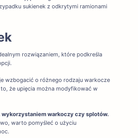
rzypadku sukienek z odkrytymi ramionami
ek
idealnym rozwiązaniem, które podkreśla
pcji.
na je wzbogacić o różnego rodzaju warkocze
a to, że upięcia można modyfikować w
z wykorzystaniem warkoczy czy splotów.
kowo, warto pomyśleć o użyciu
noc.