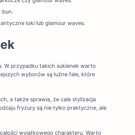
warkocze czy glamour waves.
y bun.
mantyczne loki lub glamour waves.
nek
ia. W przypadku takich sukienek warto
ejszych wyborów są luźne fale, które
h, a także sprawia, że cała stylizacja
dzaju fryzury są nie tylko praktyczne, ale
a całości wyjątkowego charakteru. Warto