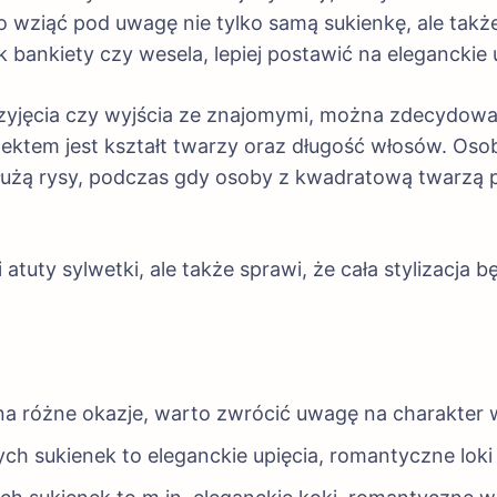
 wziąć pod uwagę nie tylko samą sukienkę, ale także
 bankiety czy wesela, lepiej postawić na eleganckie u
przyjęcia czy wyjścia ze znajomymi, można zdecydować
pektem jest kształt twarzy oraz długość włosów. Os
łużą rysy, podczas gdy osoby z kwadratową twarzą p
atuty sylwetki, ale także sprawi, że cała stylizacja b
 na różne okazje, warto zwrócić uwagę na charakter w
ch sukienek to eleganckie upięcia, romantyczne loki 