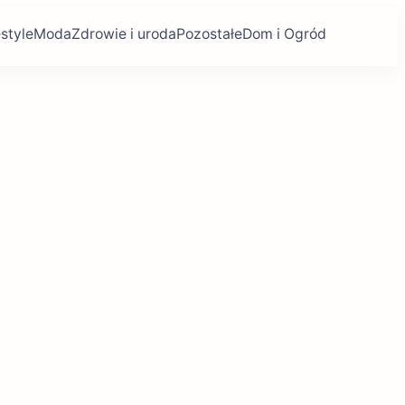
estyle
Moda
Zdrowie i uroda
Pozostałe
Dom i Ogród