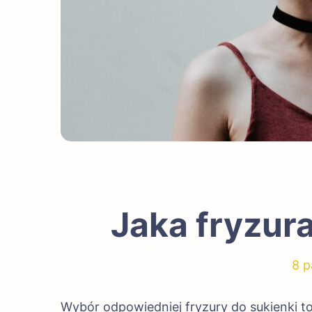
Jaka fryzura
8 p
Wybór odpowiedniej fryzury do sukienki t