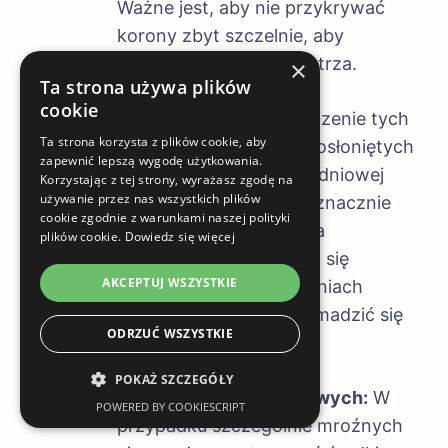
Ważne jest, aby nie przykrywać
korony zbyt szczelnie, aby
zapewnić dostęp powietrza.
×
Ta strona używa plików
cookie
Wybór stanowiska:
Sadzenie tych
Ta strona korzysta z plików cookie, aby
gatunków w miejscach osłoniętych
zapewnić lepszą wygodę użytkowania.
od wiatru, np. przy południowej
Korzystając z tej strony, wyrażasz zgodę na
używanie przez nas wszystkich plików
ścianie budynku, może znacznie
cookie zgodnie z warunkami naszej polityki
zwiększyć ich szanse na
plików cookie.
Dowiedz się więcej
przetrwanie zimy. Unika się
AKCEPTUJ WSZYSTKIE
sadzenia ich w zagłębieniach
terenu, gdzie może gromadzić się
ODRZUĆ WSZYSTKIE
zimne powietrze.
POKAŻ SZCZEGÓŁY
Ochrona pąków kwiatowych:
W
POWERED BY COOKIESCRIPT
przypadku szczególnie mroźnych