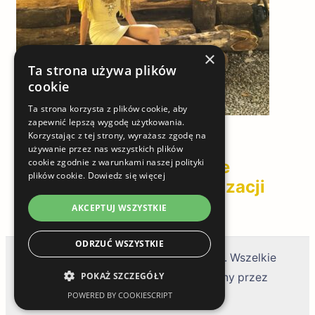
×
Ta strona używa plików
cookie
Ta strona korzysta z plików cookie, aby
zapewnić lepszą wygodę użytkowania.
Lifestyle
Korzystając z tej strony, wyrażasz zgodę na
używanie przez nas wszystkich plików
cookie zgodnie z warunkami naszej polityki
Jaki kolor sukienki pasuje
plików cookie.
Dowiedz się więcej
blondynce: poradnik stylizacji
AKCEPTUJ WSZYSTKIE
ODRZUĆ WSZYSTKIE
© prawa autorskie 2026
callofbeauty.pl
. Wszelkie
POKAŻ SZCZEGÓŁY
prawa zastrzeżone.
Coachify | Stworzony przez
POWERED BY COOKIESCRIPT
Coachify
. Wspierany przez
WordPress
.