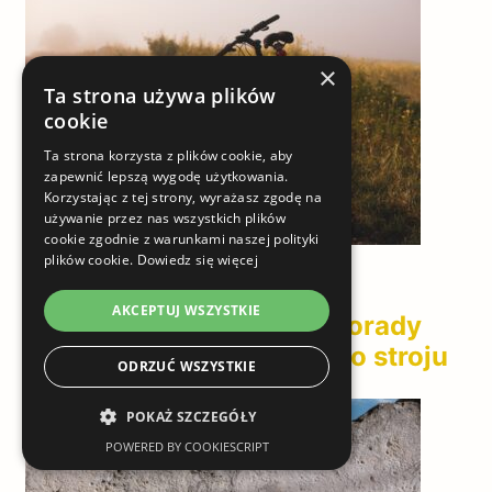
×
Ta strona używa plików
cookie
Ta strona korzysta z plików cookie, aby
zapewnić lepszą wygodę użytkowania.
Korzystając z tej strony, wyrażasz zgodę na
używanie przez nas wszystkich plików
cookie zgodnie z warunkami naszej polityki
plików cookie.
Dowiedz się więcej
Lifestyle
AKCEPTUJ WSZYSTKIE
Jak się ubrać na rower: porady
dotyczące odpowiedniego stroju
ODRZUĆ WSZYSTKIE
POKAŻ SZCZEGÓŁY
POWERED BY COOKIESCRIPT