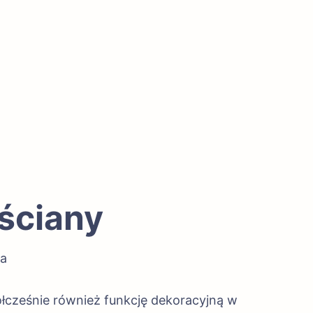
 ściany
ia
ółcześnie również funkcję dekoracyjną w