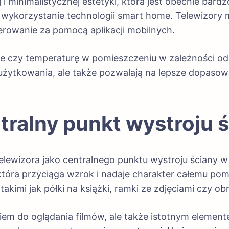
j i minimalistycznej estetyki, która jest obecnie ba
t wykorzystanie technologii smart home. Telewizory
rowanie za pomocą aplikacji mobilnych.
 czy temperaturę w pomieszczeniu w zależności od 
użytkowania, ale także pozwalają na lepsze dopasowa
tralny punkt wystroju 
elewizora jako centralnego punktu wystroju ściany w
 która przyciąga wzrok i nadaje charakter całemu po
kimi jak półki na książki, ramki ze zdjęciami czy ob
eniem do oglądania filmów, ale także istotnym elem