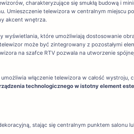
ewizorów, charakteryzujące się smukłą budową i mi
u. Umieszczenie telewizora w centralnym miejscu po
ny akcent wnętrza.
y wyświetlania, które umożliwiają dostosowanie obra
 telewizor może być zintegrowany z pozostałymi elem
ewizora na szafce RTV pozwala na utworzenie spójne
możliwia włączenie telewizora w całość wystroju, cz
urządzenia technologicznego w istotny element est
ekoracyjną, stając się centralnym punktem salonu lub