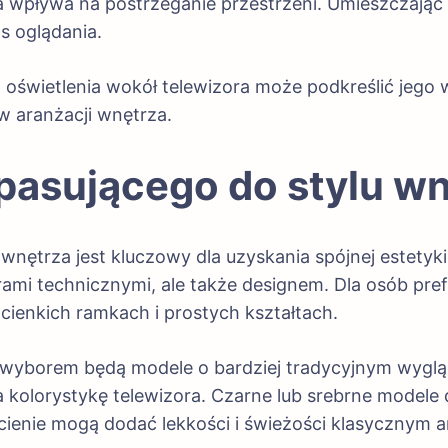
ra wpływa na postrzeganie przestrzeni. Umieszczają
s oglądania.
wietlenia wokół telewizora może podkreślić jego wal
w aranżacji wnętrza.
pasującego do stylu w
wnętrza jest kluczowy dla uzyskania spójnej estetyk
trami technicznymi, ale także designem. Dla osób pr
 cienkich ramkach i prostych kształtach.
m wyborem będą modele o bardziej tradycyjnym wygl
 kolorystykę telewizora. Czarne lub srebrne modele
dcienie mogą dodać lekkości i świeżości klasycznym 