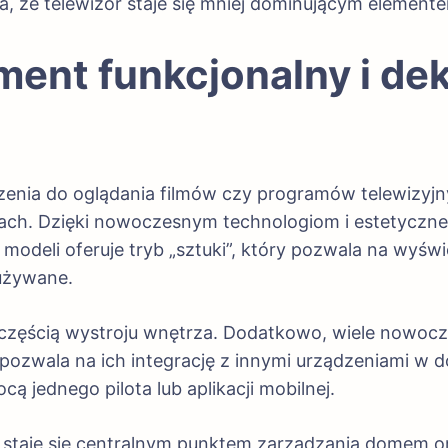
, że telewizor staje się mniej dominującym elemente
ment funkcjonalny i de
dzenia do oglądania filmów czy programów telewizyj
h. Dzięki nowoczesnym technologiom i estetycznem
 modeli oferuje tryb „sztuki”, który pozwala na wyśw
 używane.
ię częścią wystroju wnętrza. Dodatkowo, wiele nowoc
ozwala na ich integrację z innymi urządzeniami w 
 jednego pilota lub aplikacji mobilnej.
or staje się centralnym punktem zarządzania domem 