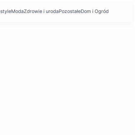
estyle
Moda
Zdrowie i uroda
Pozostałe
Dom i Ogród