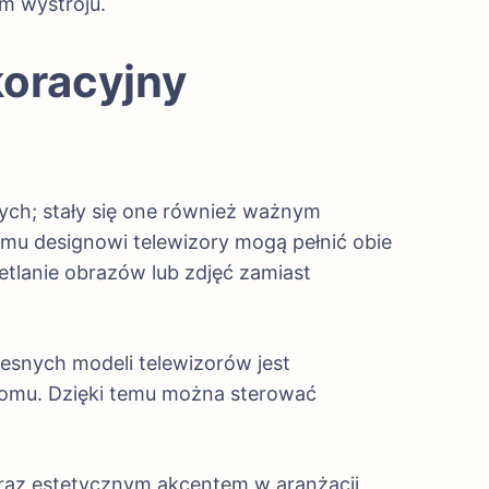
m wystroju.
koracyjny
nych; stały się one również ważnym
u designowi telewizory mogą pełnić obie
ietlanie obrazów lub zdjęć zamiast
zesnych modeli telewizorów jest
domu. Dzięki temu można sterować
oraz estetycznym akcentem w aranżacji