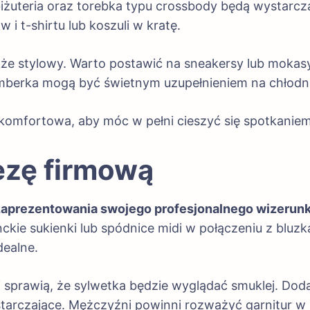
biżuteria oraz torebka typu crossbody będą wystar
i t-shirtu lub koszuli w kratę.
kże stylowy. Warto postawić na sneakersy lub mokasyny
mberka mogą być świetnym uzupełnieniem na chłodni
komfortowa, aby móc w pełni cieszyć się spotkaniem 
rezę firmową
 zaprezentowania swojego profesjonalnego wizerunk
kie sukienki lub spódnice midi w połączeniu z bluzk
dealne.
i sprawią, że sylwetka będzie wyglądać smuklej. Doda
tarczające. Mężczyźni powinni rozważyć garnitur w k