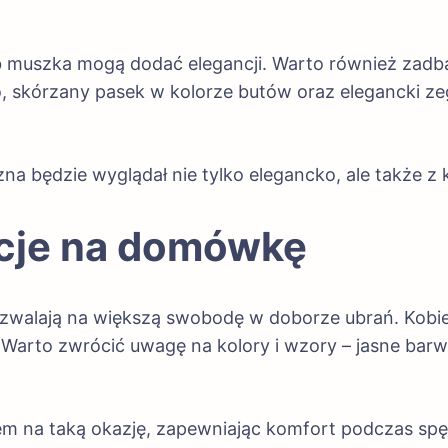
ub muszka mogą dodać elegancji. Warto również zadb
, skórzany pasek w kolorze butów oraz elegancki ze
na będzie wyglądał nie tylko elegancko, ale także z k
acje na domówkę
pozwalają na większą swobodę w doborze ubrań. Kob
arto zwrócić uwagę na kolory i wzory – jasne barw
m na taką okazję, zapewniając komfort podczas spęd