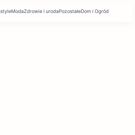
estyle
Moda
Zdrowie i uroda
Pozostałe
Dom i Ogród