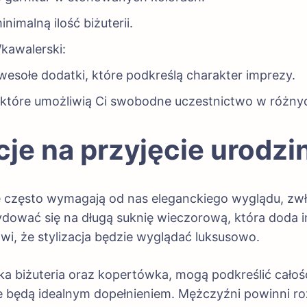
nimalną ilość biżuterii.
/kawalerski:
wesołe dodatki, które podkreślą charakter imprezy.
 które umożliwią Ci swobodne uczestnictwo w różny
cje na przyjęcie urodz
e często wymagają od nas eleganckiego wyglądu, zwła
dować się na długą suknię wieczorową, która doda i
rawi, że stylizacja będzie wyglądać luksusowo.
cka biżuteria oraz kopertówka, mogą podkreślić cało
ięcie będą idealnym dopełnieniem. Mężczyźni powinni