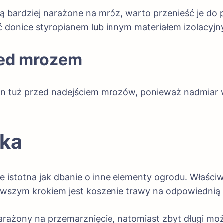
są bardziej narażone na mróz, warto przenieść je d
lić donice styropianem lub innym materiałem izolacyj
zed mrozem
n tuż przed nadejściem mrozów, ponieważ nadmiar w
ika
ie istotna jak dbanie o inne elementy ogrodu. Właśc
rwszym krokiem jest koszenie trawy na odpowiednią
arażony na przemarznięcie, natomiast zbyt długi mo