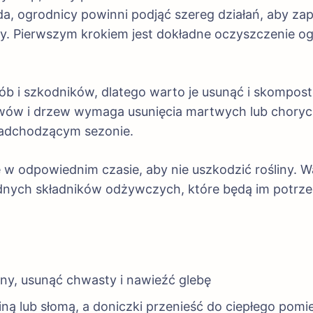
pada, ogrodnicy powinni podjąć szereg działań, aby 
. Pierwszym krokiem jest dokładne oczyszczenie ogro
orób i szkodników, dlatego warto je usunąć i skompos
zewów i drzew wymaga usunięcia martwych lub chorych
nadchodzącym sezonie.
w odpowiednim czasie, aby nie uszkodzić rośliny. 
ędnych składników odżywczych, które będą im potrz
iny, usunąć chwasty i nawieźć glebę
ną lub słomą, a doniczki przenieść do ciepłego pomi