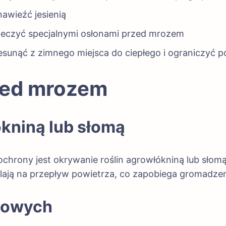
nawieźć jesienią
ieczyć specjalnymi osłonami przed mrozem
esunąć z zimnego miejsca do ciepłego i ograniczyć 
rzed mrozem
ókniną lub słomą
rony jest okrywanie roślin agrowłókniną lub słomą. 
ją na przepływ powietrza, co zapobiega gromadzeniu 
zkowych