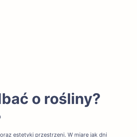
bać o rośliny?
a
az estetyki przestrzeni. W miarę jak dni