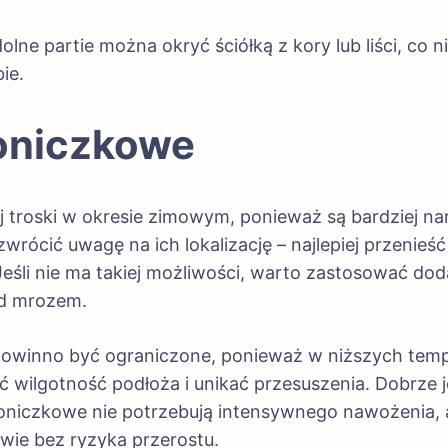
ne partie można okryć ściółką z kory lub liści, co n
ie.
doniczkowe
 troski w okresie zimowym, ponieważ są bardziej na
rócić uwagę na ich lokalizację – najlepiej przenieść
Jeśli nie ma takiej możliwości, warto zastosować dod
ed mrozem.
powinno być ograniczone, ponieważ w niższych tem
ać wilgotność podłoża i unikać przesuszenia. Dobrze
oniczkowe nie potrzebują intensywnego nawożenia, 
owie bez ryzyka przerostu.