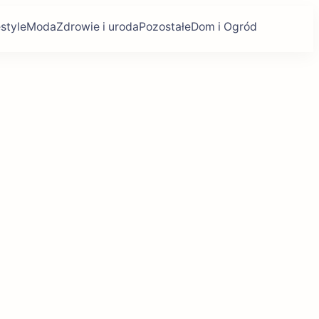
estyle
Moda
Zdrowie i uroda
Pozostałe
Dom i Ogród