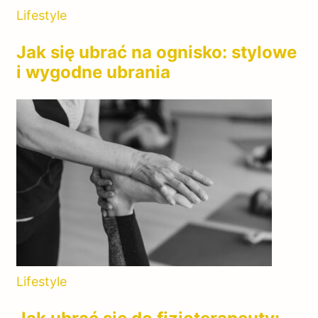
Lifestyle
Jak się ubrać na ognisko: stylowe
i wygodne ubrania
Lifestyle