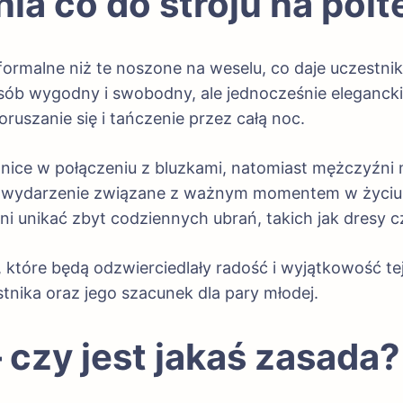
ia co do stroju na pol
 formalne niż te noszone na weselu, co daje uczest
osób wygodny i swobodny, ale jednocześnie elegancki
ruszanie się i tańczenie przez całą noc.
dnice w połączeniu z bluzkami, natomiast mężczyźni 
o wydarzenie związane z ważnym momentem w życiu p
ni unikać zbyt codziennych ubrań, takich jak dresy 
, które będą odzwierciedlały radość i wyjątkowość te
stnika oraz jego szacunek dla pary młodej.
 czy jest jakaś zasada?