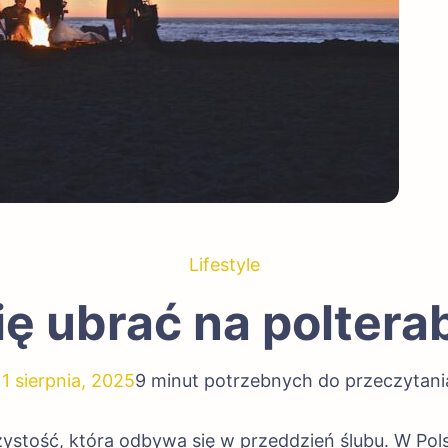
Lifestyle
ię ubrać na polter
11 sierpnia, 2025
9 minut potrzebnych do przeczytani
zystość, która odbywa się w przeddzień ślubu. W Pol