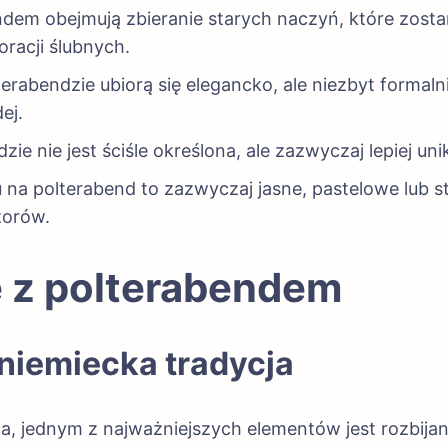
dem obejmują zbieranie starych naczyń, które zosta
racji ślubnych.
terabendzie ubiorą się elegancko, ale niezbyt formalni
ej.
ie nie jest ściśle określona, ale zazwyczaj lepiej un
 na polterabend to zazwyczaj jasne, pastelowe lub s
zorów.
e z polterabendem
 niemiecka tradycja
a, jednym z najważniejszych elementów jest rozbijan