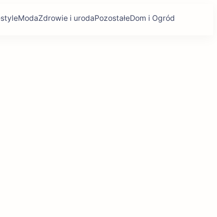
estyle
Moda
Zdrowie i uroda
Pozostałe
Dom i Ogród