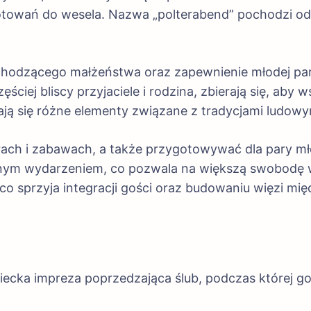
ygotowań do wesela. Nazwa „polterabend” pochodzi od
chodzącego małżeństwa oraz zapewnienie młodej pa
ęściej bliscy przyjaciele i rodzina, zbierają się, aby
iają się różne elementy związane z tradycjami ludowy
rach i zabawach, a także przygotowywać dla pary mł
lnym wydarzeniem, co pozwala na większą swobodę w 
co sprzyja integracji gości oraz budowaniu więzi mię
miecka impreza poprzedzająca ślub, podczas której g