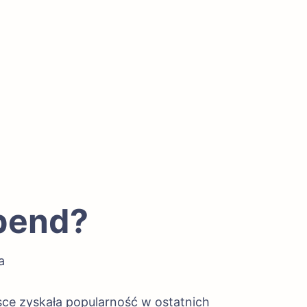
abend?
a
sce zyskała popularność w ostatnich