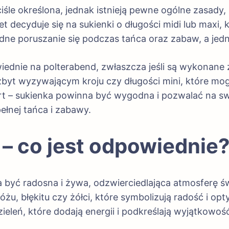
ściśle określona, jednak istnieją pewne ogólne zasad
 decyduje się na sukienki o długości midi lub maxi, k
ne poruszanie się podczas tańca oraz zabaw, a jedn
dnie na polterabend, zwłaszcza jeśli są wykonane z 
 zbyt wyzywającym kroju czy długości mini, które mo
t – sukienka powinna być wygodna i pozwalać na swo
ełnej tańca i zabawy.
 – co jest odpowiednie
 być radosna i żywa, odzwierciedlająca atmosferę ś
 różu, błękitu czy żółci, które symbolizują radość i 
ieleń, które dodają energii i podkreślają wyjątkowość